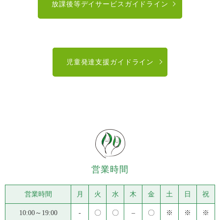
放課後等デイサービスガイドライン
児童発達支援ガイドライン
営業時間
営業時間
月
火
水
木
金
土
日
祝
10:00～19:00
‐
〇
〇
–
〇
※
※
※