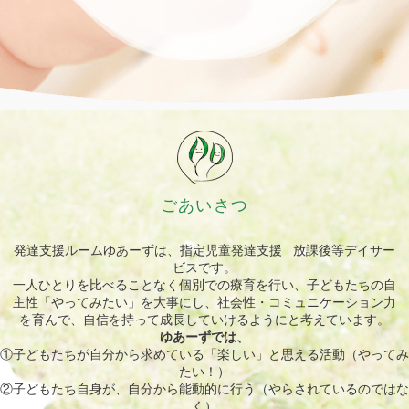
ごあいさつ
発達支援ルームゆあーずは、指定児童発達支援 放課後等デイサー
ビスです。
一人ひとりを比べることなく個別での療育を行い、子どもたちの自
主性「やってみたい」を大事にし、社会性・コミュニケーション力
を育んで、自信を持って成長していけるようにと考えています。
ゆあーずでは、
①子どもたちが自分から求めている「楽しい」と思える活動（やってみ
たい！）
②子どもたち自身が、自分から能動的に行う（やらされているのではな
く）